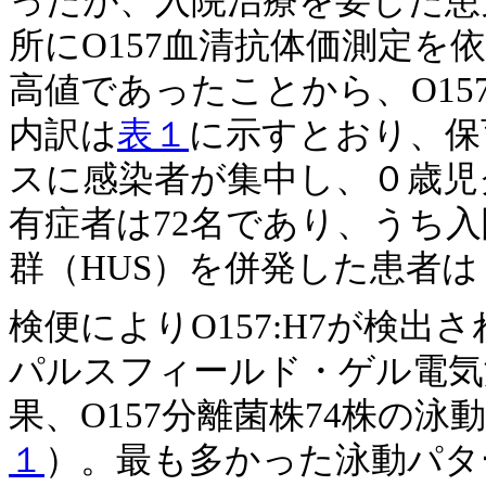
ったが、入院治療を要した患
所にO157血清抗体価測定を
高値であったことから、O15
内訳は
表１
に示すとおり、保
スに感染者が集中し、０歳児
有症者は72名であり、うち入
群（HUS）を併発した患者
検便によりO157:H7が検出
パルスフィールド・ゲル電気
果、O157分離菌株74株の
１
）。最も多かった泳動パタ