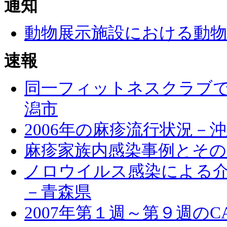
通知
動物展示施設における動物
速報
同一フィットネスクラブ
潟市
2006年の麻疹流行状況－
麻疹家族内感染事例とその
ノロウイルス感染による
－青森県
2007年第１週～第９週のC