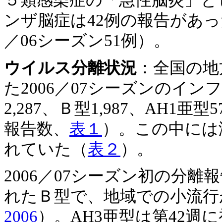
５類感染症の「急性脳炎」と
ンザ脳症は42例の報告があった（
／06シーズン51例）。
ウイルス分離状況
：全国の地
た2006／07シーズンのイン
2,287、Ｂ型1,987、AH1亜
報告数、
表１
）。この中には
れていた（
表２
）。
2006／07シーズン初の分離
れたＢ型で、地域での小流行が
2006
）。AH3亜型は第42週