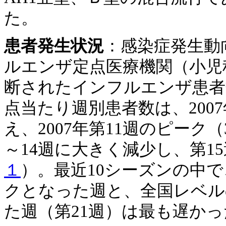
た。
患者発生状況
：感染症発生動向
ルエンザ定点医療機関（小児科3
断されたインフルエンザ患者
点当たり週別患者数は、200
え、2007年第11週のピーク
～14週に大きく減少し、第1
１
）。最近10シーズンの中
クとなった週と、全国レベル
た週（第21週）は最も遅かっ