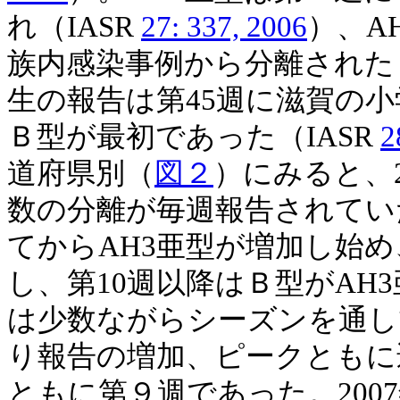
れ（IASR
27: 337, 2006
）、A
族内感染事例から分離された（
生の報告は第45週に滋賀の
Ｂ型が最初であった（IASR
2
道府県別（
図２
）にみると、
数の分離が毎週報告されていた
てからAH3亜型が増加し始
し、第10週以降はＢ型がAH
は少数ながらシーズンを通し
り報告の増加、ピークともに
ともに第９週であった。2007